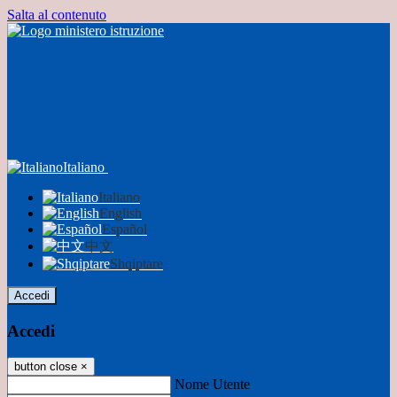
Salta al contenuto
Italiano
Italiano
English
Español
中文
Shqiptare
Accedi
Accedi
button close
×
Nome Utente