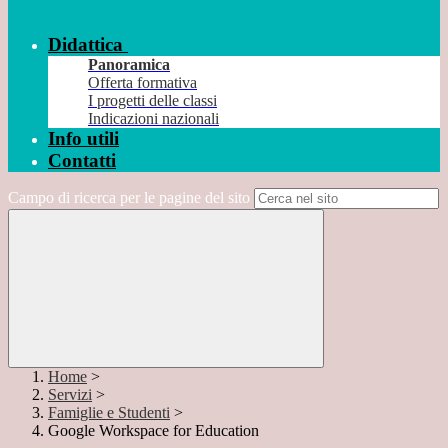
Didattica
Panoramica
Offerta formativa
I progetti delle classi
Indicazioni nazionali
Info utili
Contatti
Campo di ricerca per le pagine del sito
Home
>
Servizi
>
Famiglie e Studenti
>
Google Workspace for Education