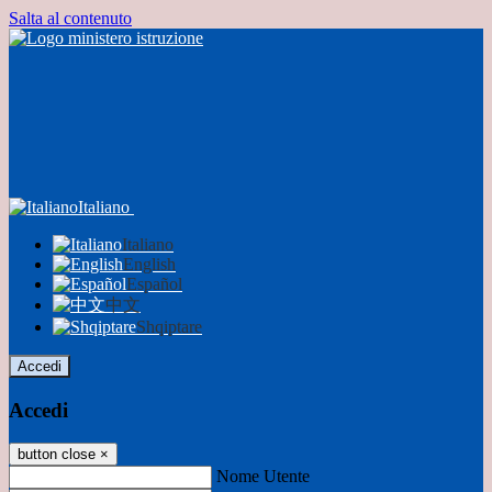
Salta al contenuto
Italiano
Italiano
English
Español
中文
Shqiptare
Accedi
Accedi
button close
×
Nome Utente