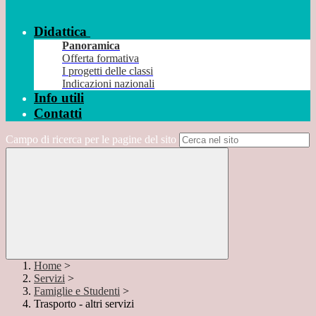
Didattica
Panoramica
Offerta formativa
I progetti delle classi
Indicazioni nazionali
Info utili
Contatti
Campo di ricerca per le pagine del sito
Home
>
Servizi
>
Famiglie e Studenti
>
Trasporto - altri servizi