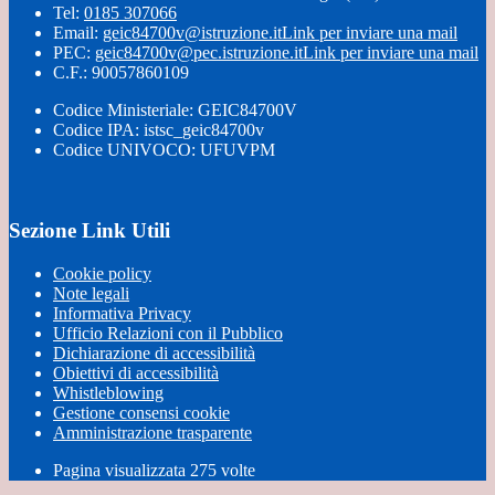
Tel:
0185 307066
Email:
geic84700v@istruzione.it
Link per inviare una mail
PEC:
geic84700v@pec.istruzione.it
Link per inviare una mail
C.F.: 90057860109
Codice Ministeriale: GEIC84700V
Codice IPA: istsc_geic84700v
Codice UNIVOCO: UFUVPM
Sezione Link Utili
Cookie policy
Note legali
Informativa Privacy
Ufficio Relazioni con il Pubblico
Dichiarazione di accessibilità
Obiettivi di accessibilità
Whistleblowing
Gestione consensi cookie
Amministrazione trasparente
Pagina visualizzata
275
volte