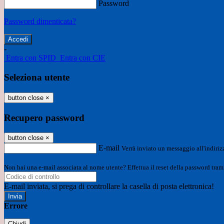
Password
Password dimenticata?
-
Entra con SPID
Entra con CIE
Seleziona utente
button close
×
Recupero password
button close
×
E-mail
Verrà inviato un messaggio all'indirizz
Non hai una e-mail associata al nome utente? Effettua il reset della password tram
E-mail inviata, si prega di controllare la casella di posta elettronica!
Errore
Chiudi