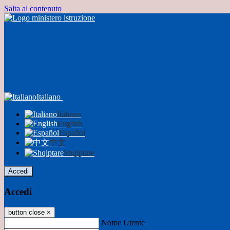
Salta al contenuto
Italiano
Italiano
English
Español
中文
Shqiptare
Accedi
Accedi
button close
×
Nome Utente