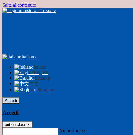
Salta al contenuto
Italiano
Italiano
English
Español
中文
Shqiptare
Accedi
Accedi
button close
×
Nome Utente