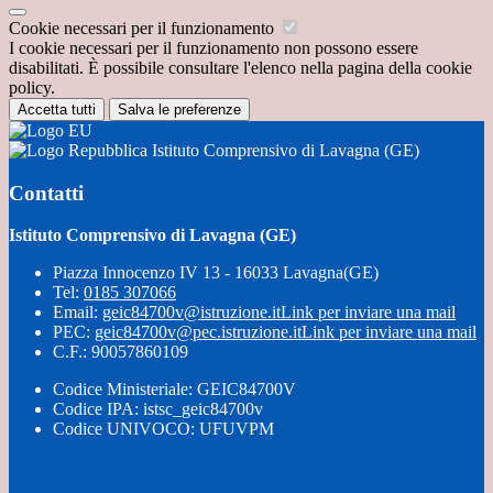
Cookie necessari per il funzionamento
I cookie necessari per il funzionamento non possono essere
disabilitati. È possibile consultare l'elenco nella pagina della cookie
policy.
Accetta tutti
Salva le preferenze
Istituto Comprensivo di Lavagna (GE)
Contatti
Istituto Comprensivo di Lavagna (GE)
Piazza Innocenzo IV 13 - 16033 Lavagna(GE)
Tel:
0185 307066
Email:
geic84700v@istruzione.it
Link per inviare una mail
PEC:
geic84700v@pec.istruzione.it
Link per inviare una mail
C.F.: 90057860109
Codice Ministeriale: GEIC84700V
Codice IPA: istsc_geic84700v
Codice UNIVOCO: UFUVPM