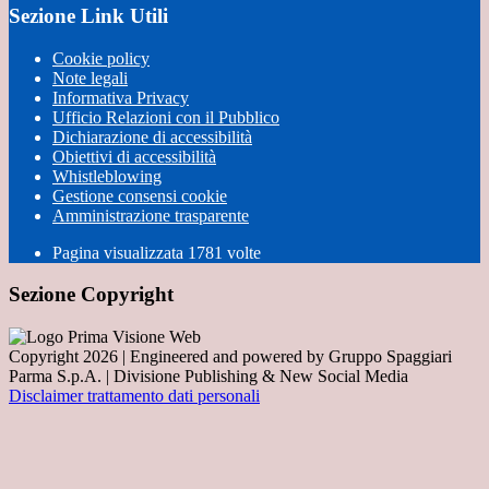
Sezione Link Utili
Cookie policy
Note legali
Informativa Privacy
Ufficio Relazioni con il Pubblico
Dichiarazione di accessibilità
Obiettivi di accessibilità
Whistleblowing
Gestione consensi cookie
Amministrazione trasparente
Pagina visualizzata
1781
volte
Sezione Copyright
Copyright 2026 | Engineered and powered by Gruppo Spaggiari
Parma S.p.A. | Divisione Publishing & New Social Media
Disclaimer trattamento dati personali