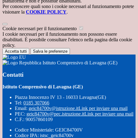
piattaforma e non è possibile disabilitarli.
Per conoscere quali sono i cookie necessari al funzionamento potete
visionare la
COOKIE POLICY
.
Cookie necessari per il funzionamento
I cookie necessari per il funzionamento non possono essere
disabilitati. È possibile consultare l'elenco nella pagina della cookie
policy.
Accetta tutti
Salva le preferenze
Istituto Comprensivo di Lavagna (GE)
Contatti
Istituto Comprensivo di Lavagna (GE)
Piazza Innocenzo IV 13 - 16033 Lavagna(GE)
Tel:
0185 307066
Email:
geic84700v@istruzione.it
Link per inviare una mail
PEC:
geic84700v@pec.istruzione.it
Link per inviare una mail
C.F.: 90057860109
Codice Ministeriale: GEIC84700V
Codice IPA: istsc_geic84700v