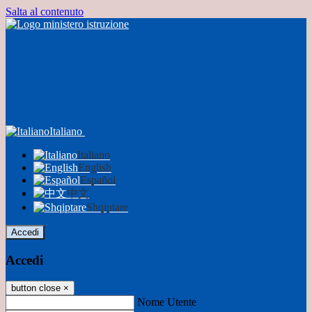
Salta al contenuto
Italiano
Italiano
English
Español
中文
Shqiptare
Accedi
Accedi
button close
×
Nome Utente