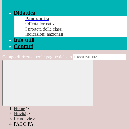
Didattica
Panoramica
Offerta formativa
I progetti delle classi
Indicazioni nazionali
Info utili
Contatti
Campo di ricerca per le pagine del sito
Home
>
Novità
>
Le notizie
>
PAGO PA