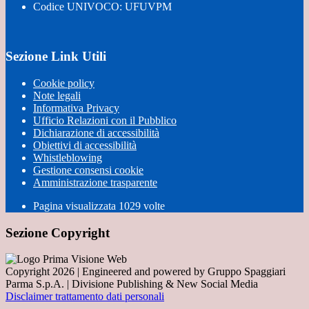
Codice UNIVOCO: UFUVPM
Sezione Link Utili
Cookie policy
Note legali
Informativa Privacy
Ufficio Relazioni con il Pubblico
Dichiarazione di accessibilità
Obiettivi di accessibilità
Whistleblowing
Gestione consensi cookie
Amministrazione trasparente
Pagina visualizzata
1029
volte
Sezione Copyright
Copyright 2026 | Engineered and powered by Gruppo Spaggiari
Parma S.p.A. | Divisione Publishing & New Social Media
Disclaimer trattamento dati personali