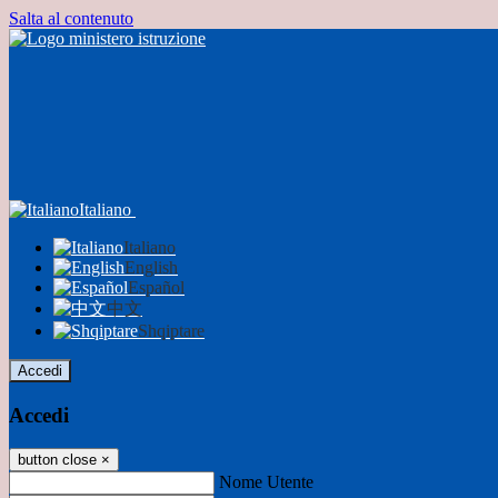
Salta al contenuto
Italiano
Italiano
English
Español
中文
Shqiptare
Accedi
Accedi
button close
×
Nome Utente