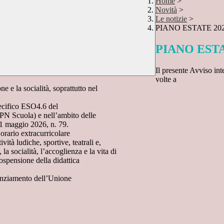
Home
>
Novità
>
Le notizie
>
PIANO ESTATE 2026
PIANO ESTAT
Il presente Avviso int
volte a
e e la socialità, soprattutto nel
pecifico ESO4.6 del
N Scuola) e nell’ambito delle
 11 maggio 2026, n. 79.
 orario extracurricolare
vità ludiche, sportive, teatrali e,
la socialità, l’accoglienza e la vita di
sospensione della didattica
nanziamento dell’Unione