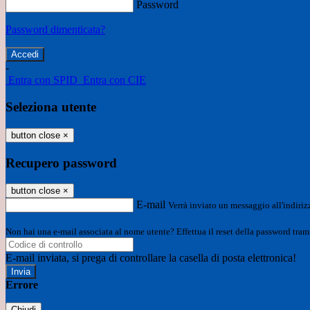
Password
Password dimenticata?
-
Entra con SPID
Entra con CIE
Seleziona utente
button close
×
Recupero password
button close
×
E-mail
Verrà inviato un messaggio all'indirizz
Non hai una e-mail associata al nome utente? Effettua il reset della password tram
E-mail inviata, si prega di controllare la casella di posta elettronica!
Errore
Chiudi