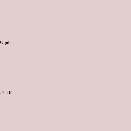
TO.pdf
27.pdf