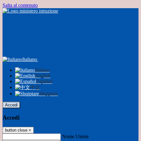
Salta al contenuto
Italiano
Italiano
English
Español
中文
Shqiptare
Accedi
Accedi
button close
×
Nome Utente