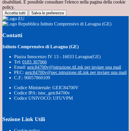
disabilitati. È possibile consultare l'elenco nella pagina della cookie
policy.
Accetta tutti
Salva le preferenze
Istituto Comprensivo di Lavagna (GE)
Contatti
Istituto Comprensivo di Lavagna (GE)
Piazza Innocenzo IV 13 - 16033 Lavagna(GE)
Tel:
0185 307066
Email:
geic84700v@istruzione.it
Link per inviare una mail
PEC:
geic84700v@pec.istruzione.it
Link per inviare una mail
C.F.: 90057860109
Codice Ministeriale: GEIC84700V
Codice IPA: istsc_geic84700v
Codice UNIVOCO: UFUVPM
Sezione Link Utili
Cookie policy