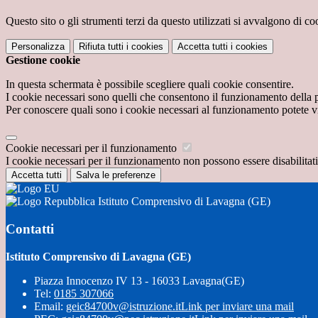
Questo sito o gli strumenti terzi da questo utilizzati si avvalgono di coo
Personalizza
Rifiuta tutti
i cookies
Accetta tutti
i cookies
Gestione cookie
In questa schermata è possibile scegliere quali cookie consentire.
I cookie necessari sono quelli che consentono il funzionamento della pi
Per conoscere quali sono i cookie necessari al funzionamento potete v
Cookie necessari per il funzionamento
I cookie necessari per il funzionamento non possono essere disabilitati.
Accetta tutti
Salva le preferenze
Istituto Comprensivo di Lavagna (GE)
Contatti
Istituto Comprensivo di Lavagna (GE)
Piazza Innocenzo IV 13 - 16033 Lavagna(GE)
Tel:
0185 307066
Email:
geic84700v@istruzione.it
Link per inviare una mail