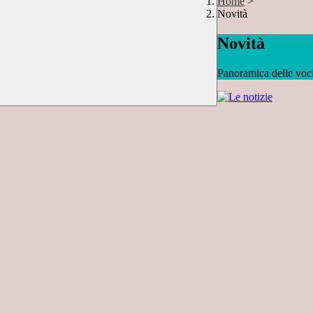
Home
>
Novità
Novità
Panoramica delle voc