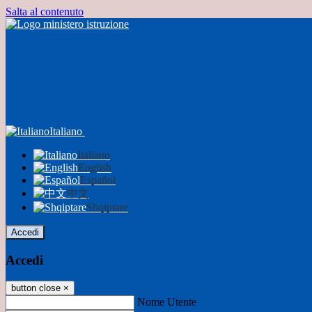
Salta al contenuto
Italiano
Italiano
English
Español
中文
Shqiptare
Accedi
Accedi
button close
×
Nome Utente