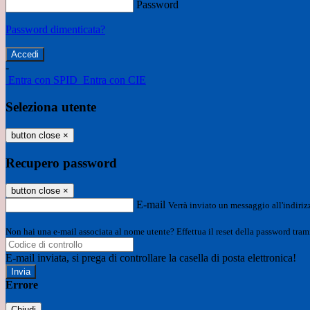
Password
Password dimenticata?
-
Entra con SPID
Entra con CIE
Seleziona utente
button close
×
Recupero password
button close
×
E-mail
Verrà inviato un messaggio all'indirizz
Non hai una e-mail associata al nome utente? Effettua il reset della password tram
E-mail inviata, si prega di controllare la casella di posta elettronica!
Errore
Chiudi