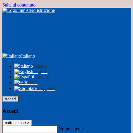
Salta al contenuto
Italiano
Italiano
English
Español
中文
Shqiptare
Accedi
Accedi
button close
×
Nome Utente