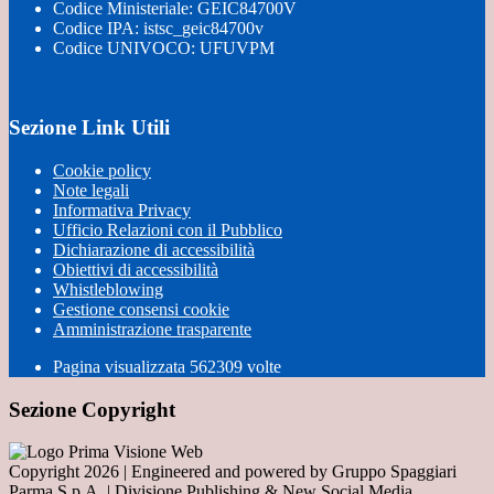
Codice Ministeriale: GEIC84700V
Codice IPA: istsc_geic84700v
Codice UNIVOCO: UFUVPM
Sezione Link Utili
Cookie policy
Note legali
Informativa Privacy
Ufficio Relazioni con il Pubblico
Dichiarazione di accessibilità
Obiettivi di accessibilità
Whistleblowing
Gestione consensi cookie
Amministrazione trasparente
Pagina visualizzata
562309
volte
Sezione Copyright
Copyright 2026 | Engineered and powered by Gruppo Spaggiari
Parma S.p.A. | Divisione Publishing & New Social Media