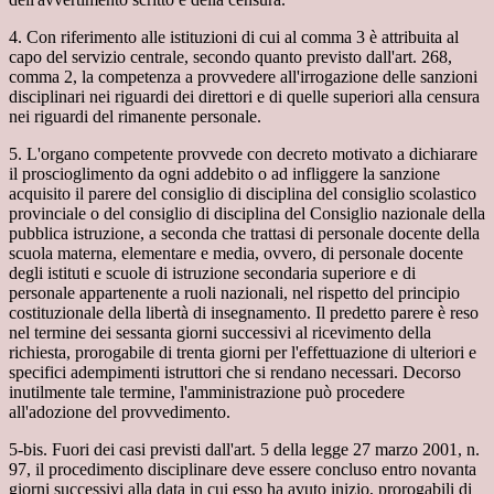
4. Con riferimento alle istituzioni di cui al comma 3 è attribuita al
capo del servizio centrale, secondo quanto previsto dall'art. 268,
comma 2, la competenza a provvedere all'irrogazione delle sanzioni
disciplinari nei riguardi dei direttori e di quelle superiori alla censura
nei riguardi del rimanente personale.
5. L'organo competente provvede con decreto motivato a dichiarare
il proscioglimento da ogni addebito o ad infliggere la sanzione
acquisito il parere del consiglio di disciplina del consiglio scolastico
provinciale o del consiglio di disciplina del Consiglio nazionale della
pubblica istruzione, a seconda che trattasi di personale docente della
scuola materna, elementare e media, ovvero, di personale docente
degli istituti e scuole di istruzione secondaria superiore e di
personale appartenente a ruoli nazionali, nel rispetto del principio
costituzionale della libertà di insegnamento. Il predetto parere è reso
nel termine dei sessanta giorni successivi al ricevimento della
richiesta, prorogabile di trenta giorni per l'effettuazione di ulteriori e
specifici adempimenti istruttori che si rendano necessari. Decorso
inutilmente tale termine, l'amministrazione può procedere
all'adozione del provvedimento.
5-bis. Fuori dei casi previsti dall'art. 5 della legge 27 marzo 2001, n.
97, il procedimento disciplinare deve essere concluso entro novanta
giorni successivi alla data in cui esso ha avuto inizio, prorogabili di