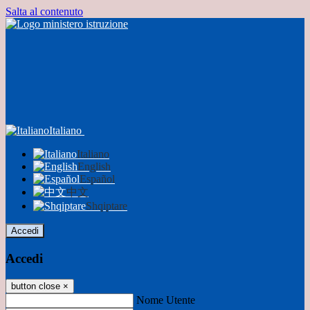
Salta al contenuto
Italiano
Italiano
English
Español
中文
Shqiptare
Accedi
Accedi
button close
×
Nome Utente