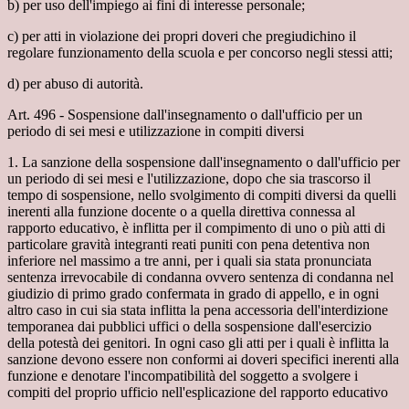
b) per uso dell'impiego ai fini di interesse personale;
c) per atti in violazione dei propri doveri che pregiudichino il
regolare funzionamento della scuola e per concorso negli stessi atti;
d) per abuso di autorità.
Art. 496 - Sospensione dall'insegnamento o dall'ufficio per un
periodo di sei mesi e utilizzazione in compiti diversi
1. La sanzione della sospensione dall'insegnamento o dall'ufficio per
un periodo di sei mesi e l'utilizzazione, dopo che sia trascorso il
tempo di sospensione, nello svolgimento di compiti diversi da quelli
inerenti alla funzione docente o a quella direttiva connessa al
rapporto educativo, è inflitta per il compimento di uno o più atti di
particolare gravità integranti reati puniti con pena detentiva non
inferiore nel massimo a tre anni, per i quali sia stata pronunciata
sentenza irrevocabile di condanna ovvero sentenza di condanna nel
giudizio di primo grado confermata in grado di appello, e in ogni
altro caso in cui sia stata inflitta la pena accessoria dell'interdizione
temporanea dai pubblici uffici o della sospensione dall'esercizio
della potestà dei genitori. In ogni caso gli atti per i quali è inflitta la
sanzione devono essere non conformi ai doveri specifici inerenti alla
funzione e denotare l'incompatibilità del soggetto a svolgere i
compiti del proprio ufficio nell'esplicazione del rapporto educativo