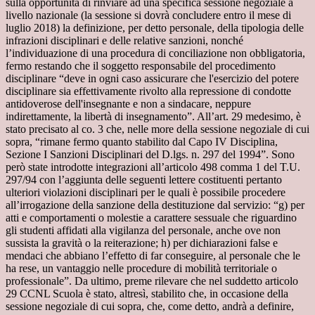
sulla opportunità di rinviare ad una specifica sessione negoziale a
livello nazionale (la sessione si dovrà concludere entro il mese di
luglio 2018) la definizione, per detto personale, della tipologia delle
infrazioni disciplinari e delle relative sanzioni, nonché
l’individuazione di una procedura di conciliazione non obbligatoria,
fermo restando che il soggetto responsabile del procedimento
disciplinare “deve in ogni caso assicurare che l'esercizio del potere
disciplinare sia effettivamente rivolto alla repressione di condotte
antidoverose dell'insegnante e non a sindacare, neppure
indirettamente, la libertà di insegnamento”. All’art. 29 medesimo, è
stato precisato al co. 3 che, nelle more della sessione negoziale di cui
sopra, “rimane fermo quanto stabilito dal Capo IV Disciplina,
Sezione I Sanzioni Disciplinari del D.lgs. n. 297 del 1994”. Sono
però state introdotte integrazioni all’articolo 498 comma 1 del T.U.
297/94 con l’aggiunta delle seguenti lettere costituenti pertanto
ulteriori violazioni disciplinari per le quali è possibile procedere
all’irrogazione della sanzione della destituzione dal servizio: “g) per
atti e comportamenti o molestie a carattere sessuale che riguardino
gli studenti affidati alla vigilanza del personale, anche ove non
sussista la gravità o la reiterazione; h) per dichiarazioni false e
mendaci che abbiano l’effetto di far conseguire, al personale che le
ha rese, un vantaggio nelle procedure di mobilità territoriale o
professionale”. Da ultimo, preme rilevare che nel suddetto articolo
29 CCNL Scuola è stato, altresì, stabilito che, in occasione della
sessione negoziale di cui sopra, che, come detto, andrà a definire,