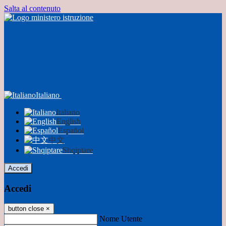
Salta al contenuto
Italiano
Italiano
English
Español
中文
Shqiptare
Accedi
Accedi
button close
×
Nome Utente