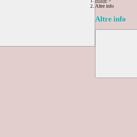
Home
>
Altre info
Altre info