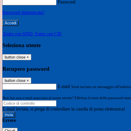
Password
Password dimenticata?
-
Entra con SPID
Entra con CIE
Seleziona utente
button close
×
Recupero password
button close
×
E-mail
Verrà inviato un messaggio all'indirizz
Non hai una e-mail associata al nome utente? Effettua il reset della password tram
E-mail inviata, si prega di controllare la casella di posta elettronica!
Errore
Chiudi