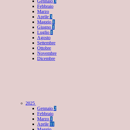
Gennaio
3
Febbraio
Marzo
Aprile
3
Maggio
1
Giugno
1
Luglio
1
Agosto
Settembre
Ottobre
Novembre
Dicembre
2025
Gennaio
2
Febbraio
Marzo
1
Aprile
11
Maggio