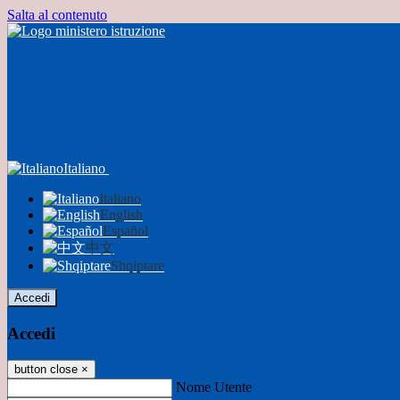
Salta al contenuto
Italiano
Italiano
English
Español
中文
Shqiptare
Accedi
Accedi
button close
×
Nome Utente