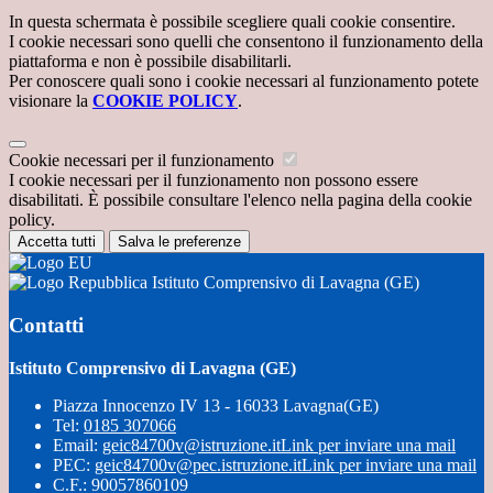
In questa schermata è possibile scegliere quali cookie consentire.
I cookie necessari sono quelli che consentono il funzionamento della
piattaforma e non è possibile disabilitarli.
Per conoscere quali sono i cookie necessari al funzionamento potete
visionare la
COOKIE POLICY
.
Cookie necessari per il funzionamento
I cookie necessari per il funzionamento non possono essere
disabilitati. È possibile consultare l'elenco nella pagina della cookie
policy.
Accetta tutti
Salva le preferenze
Istituto Comprensivo di Lavagna (GE)
Contatti
Istituto Comprensivo di Lavagna (GE)
Piazza Innocenzo IV 13 - 16033 Lavagna(GE)
Tel:
0185 307066
Email:
geic84700v@istruzione.it
Link per inviare una mail
PEC:
geic84700v@pec.istruzione.it
Link per inviare una mail
C.F.: 90057860109