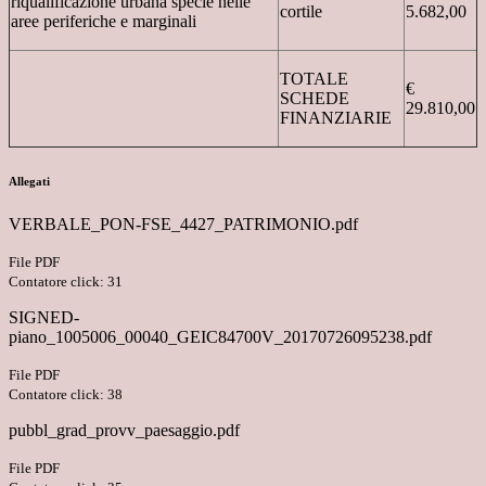
riqualificazione urbana specie nelle
cortile
5.682,00
aree periferiche e marginali
TOTALE
€
SCHEDE
29.810,00
FINANZIARIE
Allegati
VERBALE_PON-FSE_4427_PATRIMONIO.pdf
File PDF
Contatore click: 31
SIGNED-
piano_1005006_00040_GEIC84700V_20170726095238.pdf
File PDF
Contatore click: 38
pubbl_grad_provv_paesaggio.pdf
File PDF