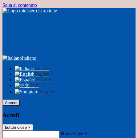
Salta al contenuto
Italiano
Italiano
English
Español
中文
Shqiptare
Accedi
Accedi
button close
×
Nome Utente