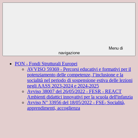
Menu di
navigazione
PON - Fondi Strutturali Europei
AVVISO 59369 - Percorsi educativi e formativi per il
potenziamento delle competenze, l’inclusione e la
socialità nel periodo di sospensione estiva delle lezioni
negli AASS 2023-2024 e 2024-2025
Avviso 38007 del 26/05/2022 - FESR - REACT
Ambienti didattici innovativi per la scuola dell'infanzia
Avviso N° 33956 del 18/05/2022 - FSE- Socialità,
apprendimenti, accoglienza