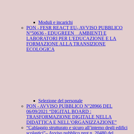
Moduli e incarichi
PON - FESR REACT EU- AVVISO PUBBLICO
N°50636 - EDUGREEN _ AMBIENTI E
LABORATORI PER L'EDUCAZIONE E LA
FORMAZIONE ALLA TRANSIZIONE
ECOLOGICA
Selezione del personale
PON - AVVISO PUBBLICO N°28966 DEL
06/09/2021 “DIGITAL BOARD :
TRASFORMAZIONE DIGITALE NELLA
DIDATTICA E NELL’ORGANIZZAZIONE”
“Cablaggio strutturato e sicuro all’interno degli edifici
scolastici”– Avviso pubblico prot.n. 20480 del