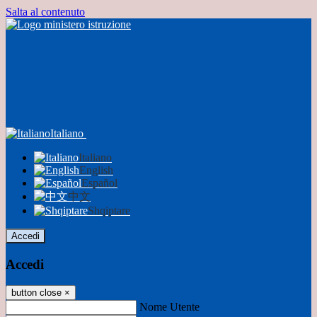
Salta al contenuto
Italiano
Italiano
English
Español
中文
Shqiptare
Accedi
Accedi
button close
×
Nome Utente