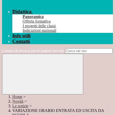
Didattica
Panoramica
Offerta formativa
I progetti delle classi
Indicazioni nazionali
Info utili
Contatti
Campo di ricerca per le pagine del sito
Home
>
Novità
>
Le notizie
>
VARIAZIONE ORARIO ENTRATA ED USCITA DA