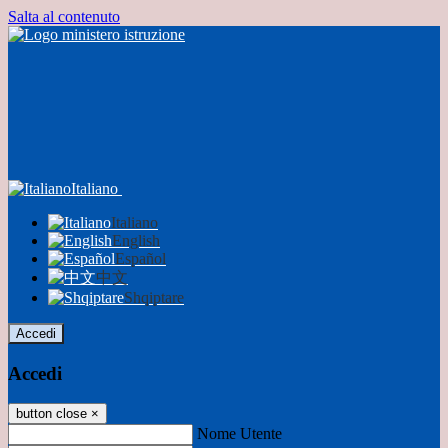
Salta al contenuto
Italiano
Italiano
English
Español
中文
Shqiptare
Accedi
Accedi
button close
×
Nome Utente