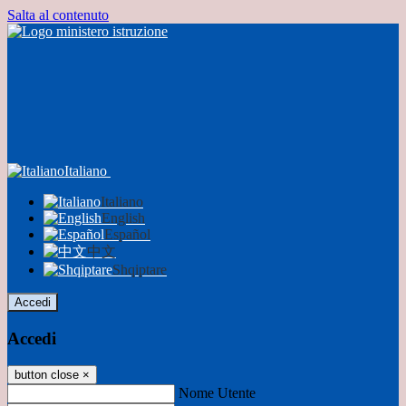
Salta al contenuto
Italiano
Italiano
English
Español
中文
Shqiptare
Accedi
Accedi
button close
×
Nome Utente