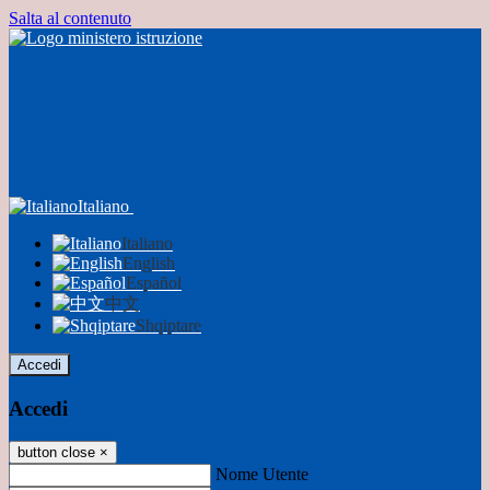
Salta al contenuto
Italiano
Italiano
English
Español
中文
Shqiptare
Accedi
Accedi
button close
×
Nome Utente