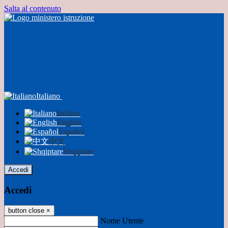
Salta al contenuto
Italiano
Italiano
English
Español
中文
Shqiptare
Accedi
Accedi
button close
×
Nome Utente